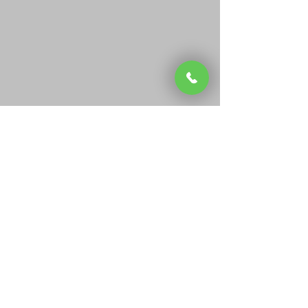
Rohrreinigung Wolfratshausen
Rohrreinigung Bad Tölz
Rohrreinigung Starnberg
Kanalsanierung Icking
Kanalsanierung Schäftlarn
Kanalsanierung München
Dichtheitsprüfung München
r24rohrreinigung@yahoo.com
Impressum