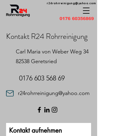
r24rohrreinigung@yahoo.com
0176 60356869
Kontakt R24 Rohrreinigung
Carl Maria von Weber Weg 34
82538 Geretsried
0176 603 568 69
r24rohrreinigung@yahoo.com
Kontakt aufnehmen